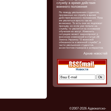
службу в время действия
военного положения
По поводу увольнения студентов,
призванных на службу в время
действия военного положения. Пока
им уволиться просто так не
возможно. То есть они не подлежат
призыву, но если уже попали на
службу, то уволится на основании
обучения не могут. Изменить
ситуацию может законопроект о
внесении изменений в статью 26
Закона Украины "О воинской
обязанности и военной службе", в
части увольнения студентов,
ассистентов-стажеров и аспирантов.
Архив новостей
Новости
©2007-2026 Адвокатско-