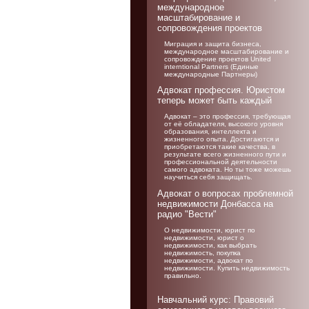
международное
масштабирование и
сопровождения проектов
Миграция и защита бизнеса,
международное масштабирование и
сопровождение проектов United
interntional Partners (Единые
международные Партнеры)
Адвокат профессия. Юристом
теперь может быть каждый
Адвокат – это профессия, требующая
от её обладателя, высокого уровня
образования, интеллекта и
жизненного опыта. Достигаются и
приобретаются такие качества, в
результате всего жизненного пути и
профессиональной деятельности
самого адвоката. Но ты тоже можешь
научиться себя защищать.
Адвокат о вопросах проблемной
недвижимости Донбасса на
радио "Вести"
О недвижимости, юрист по
недвижимости, юрист о
недвижимости, как выбрать
недвижимость, покупка
недвижимости, адвокат по
недвижимости. Купить недвижимость
правильно.
Навчальний курс: Правовий