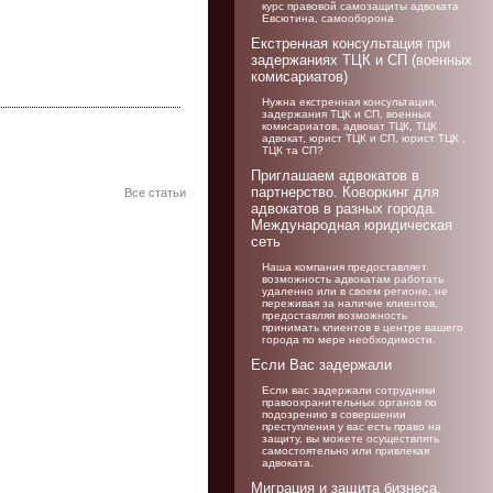
курс правовой самозащиты адвоката
Евсютина, самооборона
Екстренная консультация при
задержаниях ТЦК и СП (военных
комисариатов)
Нужна екстренная консультация,
задержания ТЦК и СП, военных
комисариатов, адвокат ТЦК, ТЦК
адвокат, юрист ТЦК и СП, юрист ТЦК ,
ТЦК та СП?
Приглашаем адвокатов в
партнерство. Коворкинг для
Все статьи
адвокатов в разных города.
Международная юридическая
сеть
Наша компания предоставляет
возможность адвокатам работать
удаленно или в своем регионе, не
переживая за наличие клиентов,
предоставляя возможность
принимать клиентов в центре вашего
города по мере необходимости.
Если Вас задержали
Если вас задержали сотрудники
правоохранительных органов по
подозрению в совершении
преступления у вас есть право на
защиту, вы можете осуществлять
самостоятельно или привлекая
адвоката.
Миграция и защита бизнеса,