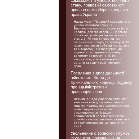
самозахист в умовах воєнного
стану, правовий самозахист,
правова самооборона, курси з
права Україна
Назва курсу: "Правовий самозахист в
умовах воєнного стану" 1.
Визначення воєнного стану та його
наслідки для громадян. 2. Права та
обов'язки громадян під час воєнного
стану. 3. Як поводитись під час
затримання, обшуку та арешту. 4. Як
правильно вести себе під час допиту
та інтерогації. Як звернутись до
адвоката та отримати правову
допомогу безоплатно. 5. Як
звернутись до правоохоронних
органів та суду у разі порушення
прав.
Посилення відповідальності
військових. Зміни до
Кримінального кодексу, Кодексу
про адміністративні
правопорушення
Верховна Рада ухвалила закон про
внесення змін до Кримінального
кодексу, Кодексу про адміністративні
правопорушення та інших
законодавчих актів щодо
особливостей несення військової
служби в умовах воєнного стану чи в
бойовій обстановці. Це проект №
8271
Увольнение c воинской службы
студентов, призванных на